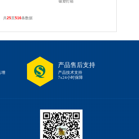
吸塑灯箱
共
25
页
516
条数据
产品售后支持
具增
产品技术支持
7x24小时保障