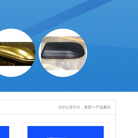
您的位置所在：
首页
>>
产品展示