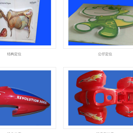
结构定位
公仔定位