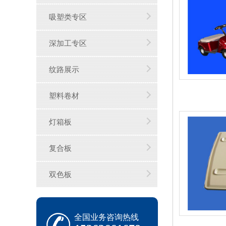
吸塑类专区
深加工专区
纹路展示
塑料卷材
灯箱板
复合板
双色板
全国业务咨询热线