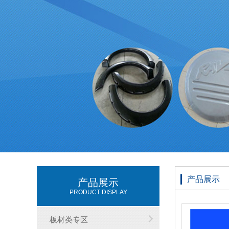
产品展示
产品展示
PRODUCT DISPLAY
板材类专区