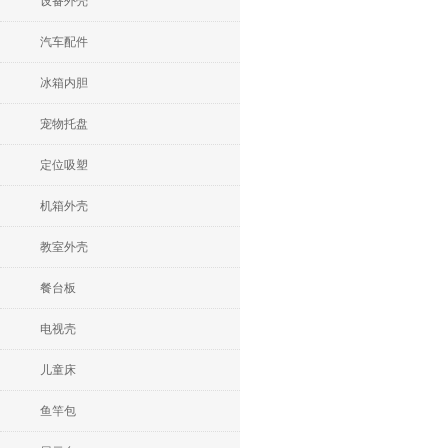
设备外壳
汽车配件
冰箱内胆
宠物托盘
定位吸塑
机箱外壳
教室外壳
餐台板
电视壳
儿童床
鱼竿包